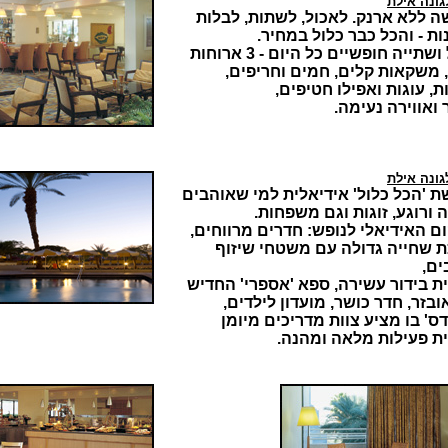
גונה אילת
ה ללא ארנק. לאכול, לשתות, לבלות
ות - והכל כבר כלול במחיר.
שתייה חופשיים כל היום - 3 ארוחות
 משקאות קלים, חמים וחריפים,
ת, עוגות ואפילו חטיפים,
 ואווירה נעימה.
גונה אילת
ת 'הכל כלול' אידיאלית למי שאוהבים
 ורוגע, זוגות וגם משפחות.
ם האידיאלי לנופש: חדרים מרווחים,
ת שחייה גדולה עם משטחי שיזוף
ים,
ת בידור עשירה, ספא 'אספרי' החדיש
בזר, חדר כושר, מועדון לילדים,
דס' בו מציע צוות מדריכים מיומן
ית פעילות מלאה ומהנה.