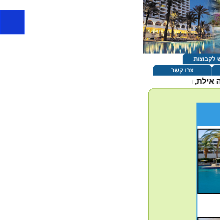
 אילת, חופשת 'הכל כלול' נעימה ורוגעת, ממוקם באיזור החוף הצ