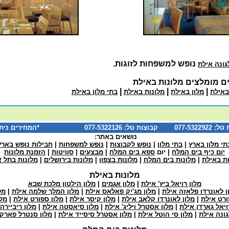
נופש למשפחות לזוגות.
גונה אילת
ם מומלצים מלונות באילת
|
|
|
באילת
מלון באילת
מלונות באילת
בתי מלון באילת
0 *המחירים ניתנים לשינוי
נושאים באתר:
תי מלון בארץ
|
בתי מלון
|
נופש לקבוצות
|
נופש למשפחות
|
חבילות נופש בארץ
יום כיף בים המלח
| יום
ספא בים המלח
|
מבצעים
|
סוויטות
|
הזמנת מלונות
ות באילת
|
מלונות בים המלח
|
מלונות בצפון
|
מלונות בירושלים
|
מלונות בתל א
מלונות באילת
מלון רויאל ביץ' אילת
|
מלון אגמים
|
מלון הילטון מלכת שבא
ן לאונרדו פלאזה אילת
|
מלון מג'יק פאלאס אילת
|
מלון המלך שלמה אילת
|
מל
זורט אילת
|
מלון לאונרדו קלאב אילת
|
מלון קיסר אילת
|
מלון ספורט אילת
|
מלו
ויאל גארדן אילת
|
מלון אסטרל ויליג' אילת
|
מלון סיאסטה אילת
|
מלון ריביירה
גונה אילת
|
מלון סי הוטל אילת
|
מלון אסטרל סיסייד אילת
|
מלון סנטרל פארק