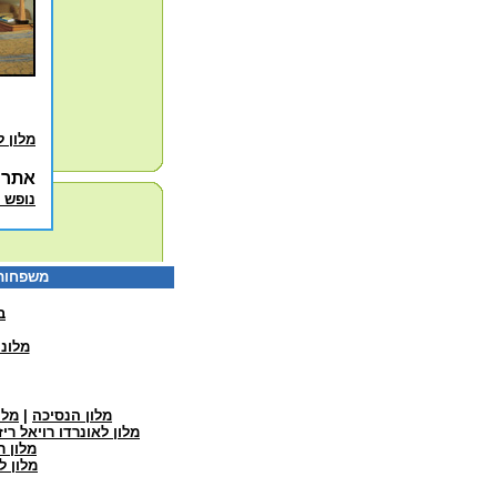
מלון ל
אתרי
נופש 
משפחות טל: 077-5322922 קבוצות טל: 77-5322126
ב
מלונ
מלון הנסיכה
|
מלו
מלון לאונרדו רויאל רי
מלון ר
מלון ל