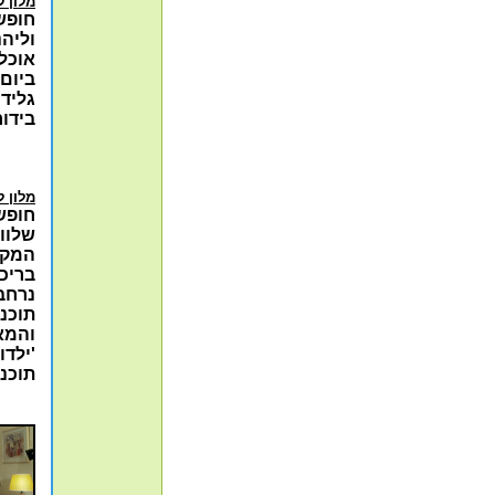
מלון ל
חופש
וליהנ
אוכל ו
ביום,
גלידו
בידור
מלון ל
חופש
שלווה
המקו
בריכ
נרחב
תוכני
והמאו
'ילדו
תוכנ